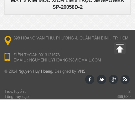
MÁY 2 KIM MÓC XÍCH LIỀN TRỤC SEWPOWER
SP-20058D-2
398 HOÀNG VĂN THỤ, PHƯỜNG 4, QUẬN TÂN BÌNH, TP. HCM
ĐIỆN THOẠI: 0913121678
EMAIL : NGUYENHUYHOANG398@GMAIL.COM
© 2014
Nguyen Huy Hoang.
Designed by
VNS
Trực tuyến :
2
Tổng truy cập :
366,629