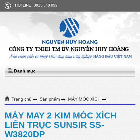
HOTLINE
0915 348 099
Danh mục
Trang chủ
Sản phẩm
MÁY MÓC XÍCH
MÁY MAY 2 KIM MÓC XÍCH LIỀN TRỤC SUNSIR SS-W3820DP
MÁY MAY 2 KIM MÓC XÍCH
LIỀN TRỤC SUNSIR SS-
W3820DP