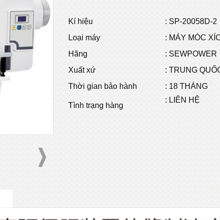
Kí hiệu
:
SP-20058D-2
Loại máy
: MÁY MÓC XÍ
Hãng
: SEWPOWER
Xuất xứ
: TRUNG QUỐ
Thời gian bảo hành
: 18 THÁNG
: LIÊN HỆ
Tình trạng hàng