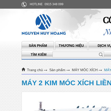
HOTLINE
0915 348 099
SẢN PHẨM
THƯƠNG HIỆU
DỊCH V
TÌM KIẾM
Trang chủ
Sản phẩm
MÁY MÓC XÍCH
MÁY
MÁY 2 KIM MÓC XÍCH LI