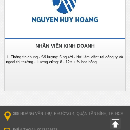
NHÂN VIÊN KINH DOANH
I. Thông tin chung - Số lượng: 5 người - Nơi làm việc: tại công ty và
ngoài thị trường - Lương cứng: 8 - 12tr + % hoa hồng
398 HOÀNG VĂN THỤ, PHƯỜNG 4, QUẬN TÂN BÌNH, TP. HCM