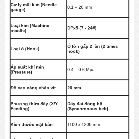
Cự ly mũi kim (Needle
0.1 – 20 mm
gauge)
Loại kim (Machine
DPx5 (7 - 24#)
needle)
Ổ lớn gấp 2 lần (2 times
Loại ổ (Hook)
hook)
Áp suất khí nén
0.4 – 0.6 Mpa
(Pressure)
Độ cao nâng chân vịt
20 mm
Phương thức đẩy (X/Y
Dây đai đồng bộ
Feeding)
(Synchronous belt)
Kích thước mặt bàn
1100 x 1200 mm