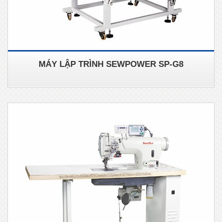
MÁY LẬP TRÌNH SEWPOWER SP-G8