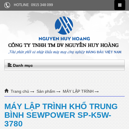
HOTLINE
0915 348 099
Danh mục
Trang chủ
Sản phẩm
MÁY LẬP TRÌNH
MÁY LẬP TRÌNH KHỔ TRUNG BÌNH SEWPOWER SP-K5W-3780
MÁY LẬP TRÌNH KHỔ TRUNG
BÌNH SEWPOWER SP-K5W-
3780