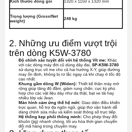
Kích thước đóng gói
1320 x 1150 x 1320 mm
Trọng lượng (Gross/Net
248 kg
weight)
2. Những ưu điểm vượt trội
trên dòng K5W-3780
Độ chính xác tuyệt đối với hệ thống Vít me:
Khác
với các dòng máy đời cũ dùng dây đai,
SP-K5W-3780
sử dụng trục vít me cho cả hai hướng X-Y, giúp đường
may ổn định, không bị rơ lắc ngay cả khi chạy ở tốc độ
cao nhất.
Khung gầm dòng W (Widen):
Thiết kế thân máy mở
rộng giúp tăng độ đầm, giảm rung chấn, cực kỳ phù
hợp cho các vật liệu dày như da thật, bạt xe tải hay
nhiều lớp vải Jean.
Màn hình cảm ứng thế hệ mới:
Giao diện điều khiển
trực quan, hỗ trợ đa ngôn ngữ, giúp thợ vận hành dễ
dàng chỉnh sửa mẫu và kiểm soát thông số trực tiếp.
Hệ thống kẹp phôi thông minh:
Cho phép thay đổi
khuôn (jig) nhanh chóng, tối ưu hóa thời gian chuyển
đổi mã hàng trong chuyền may.