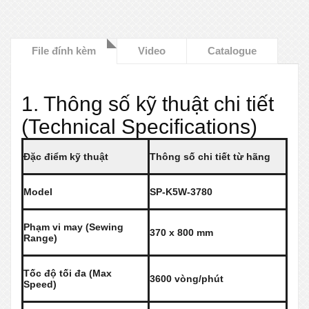
File đính kèm
Video
Catalogue
1. Thông số kỹ thuật chi tiết
(Technical Specifications)
Đặc điểm kỹ thuật
Thông số chi tiết từ hãng
Model
SP-K5W-3780
Phạm vi may (Sewing
370 x 800 mm
Range)
Tốc độ tối đa (Max
3600 vòng/phút
Speed)