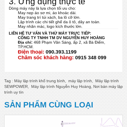
3. Ứng dụng thực tế
Dòng máy này là lựa chọn tối ưu cho:
May nẹp áo sơ mi, áo khoác dài.
May trang trí túi xách, ba lô cỡ lớn.
Lập trình các chi tiết ghế da ô tô, dây an toàn.
May nhãn mác, logo kích thước lớn.
LIÊN HỆ TƯ VẤN VÀ THỬ MÁY TRỰC TIẾP:
CÔNG TY TNHH TM DV NGUYỄN HUY HOÀNG
Địa chỉ:
468 Phạm Văn Sáng, ấp 2, xã Bà Điểm,
TP.HCM.
Điện thoại:
090.393.1199
Chăm sóc khách hàng:
0915 348 099
Tag :
Máy lập trình khổ trung bình
,
máy lập trình
,
Máy lập trình
SEWPOWER
,
Máy lập trình Nguyễn Huy Hoàng
,
Nơi bán máy lập
trình uy tín
SẢN PHẨM CÙNG LOẠI