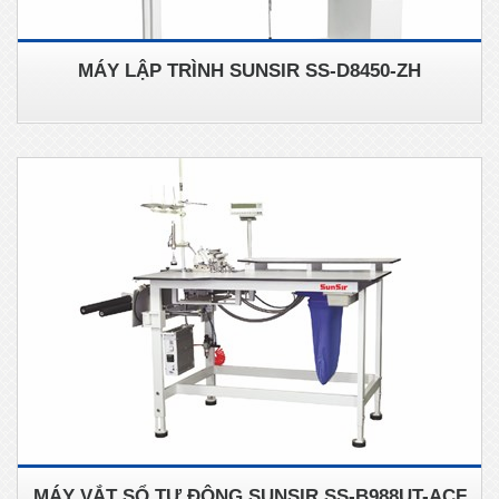
MÁY LẬP TRÌNH SUNSIR SS-D8450-ZH
MÁY VẮT SỔ TỰ ĐỘNG SUNSIR SS-B988UT-ACF