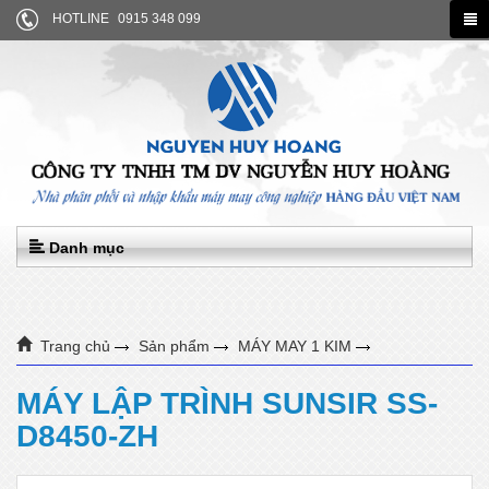
HOTLINE
0915 348 099
Danh mục
Trang chủ
Sản phẩm
MÁY MAY 1 KIM
MÁY LẬP TRÌNH SUNSIR SS-D8450-ZH
MÁY LẬP TRÌNH SUNSIR SS-
D8450-ZH