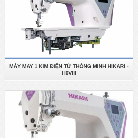
MÁY MAY 1 KIM ĐIỆN TỬ THÔNG MINH HIKARI -
H9VIII