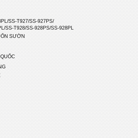
8PL/SS-T927/SS-927PS/
L/SS-T928/SS-928PS/SS-928PL
UỐN SƯỜN
R
 QUỐC
NG
Ệ