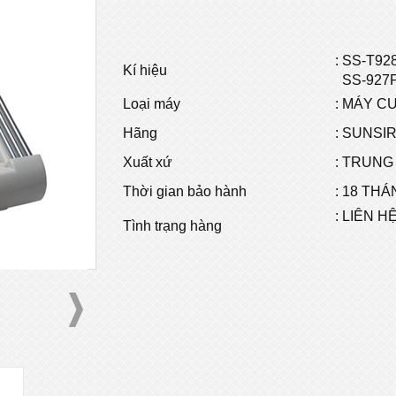
:
SS-T92
Kí hiệu
SS-927P
Loại máy
: MÁY C
Hãng
: SUNSI
Xuất xứ
: TRUNG
Thời gian bảo hành
: 18 THÁ
: LIÊN H
Tình trạng hàng