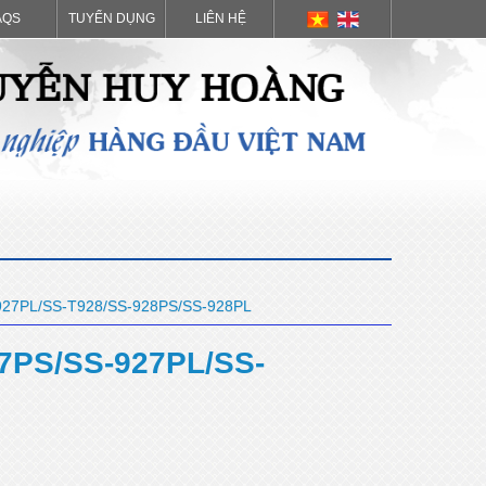
AQS
TUYỂN DỤNG
LIÊN HỆ
27PL/SS-T928/SS-928PS/SS-928PL
7PS/SS-927PL/SS-