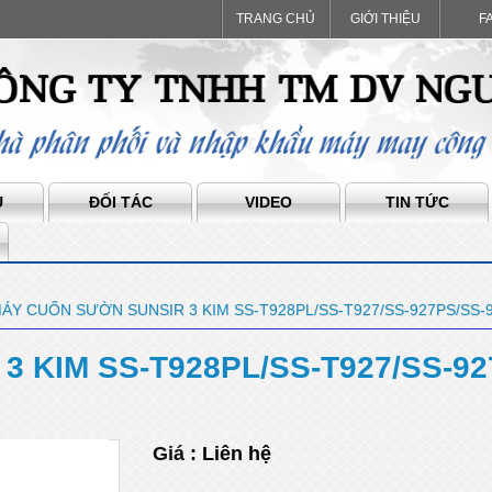
TRANG CHỦ
GIỚI THIỆU
F
Ụ
ĐỐI TÁC
VIDEO
TIN TỨC
ÁY CUỐN SƯỜN SUNSIR 3 KIM SS-T928PL/SS-T927/SS-927PS/SS-9
 KIM SS-T928PL/SS-T927/SS-92
Giá :
Liên hệ