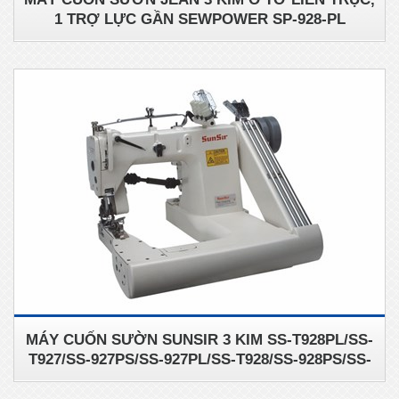
1 TRỢ LỰC GẦN SEWPOWER SP-928-PL
MÁY CUỐN SƯỜN SUNSIR 3 KIM SS-T928PL/SS-
T927/SS-927PS/SS-927PL/SS-T928/SS-928PS/SS-
928PL