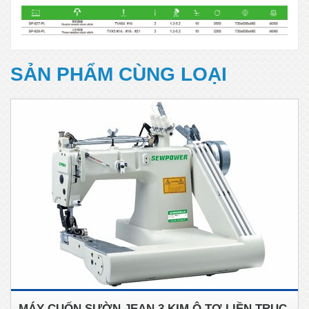
SẢN PHẨM CÙNG LOẠI
MÁY CUỐN SƯỜN JEAN 3 KIM Ô TƠ LIỀN TRỤC,