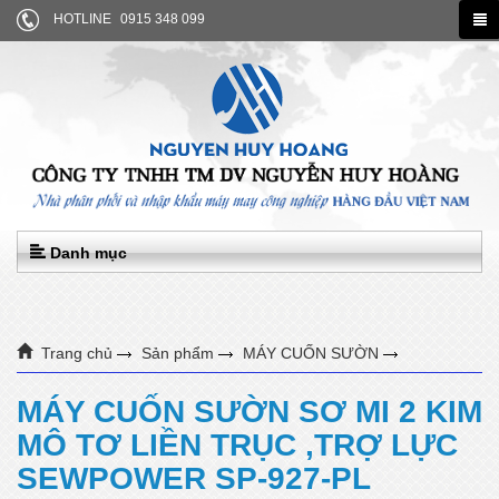
HOTLINE
0915 348 099
Danh mục
Trang chủ
Sản phẩm
MÁY CUỐN SƯỜN
MÁY CUỐN SƯỜN SƠ MI 2 KIM MÔ TƠ LIỀN TRỤC ,TRỢ LỰC
MÁY CUỐN SƯỜN SƠ MI 2 KIM
MÔ TƠ LIỀN TRỤC ,TRỢ LỰC
SEWPOWER SP-927-PL
SEWPOWER SP-927-PL