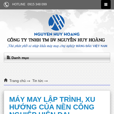
HOTLINE
0915 348 099
Danh mục
Trang chủ
Tin tức
MÁY MAY LẬP TRÌNH, XU HƯỚNG CỦA NỀN CÔNG NGHIỆP
MÁY MAY LẬP TRÌNH, XU
HIỆN ĐẠI
HƯỚNG CỦA NỀN CÔNG