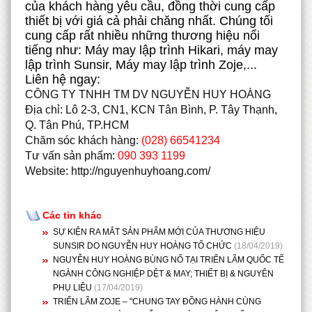
của khách hàng yêu cầu, đồng thời cung cấp
thiết bị với giá cả phải chăng nhất. Chúng tối
cung cấp rất nhiều những thương hiệu nổi
tiếng như: Máy may lập trình Hikari, máy may
lập trình Sunsir, Máy may lập trình Zoje,...
Liên hệ ngay:
CÔNG TY TNHH TM DV NGUYỄN HUY HOÀNG
Địa chỉ: Lô 2-3, CN1, KCN Tân Bình, P. Tây Thạnh,
Q. Tân Phú, TP.HCM
Chăm sóc khách hàng:
(028) 66541234
Tư vấn sản phẩm:
090 393 1199
Website: http://nguyenhuyhoang.com/
Các tin khác
SỰ KIỆN RA MẮT SẢN PHẨM MỚI CỦA THƯƠNG HIỆU
SUNSIR DO NGUYỄN HUY HOÀNG TỔ CHỨC
(18/04/2019)
NGUYỄN HUY HOÀNG BÙNG NỔ TẠI TRIỂN LÃM QUỐC TẾ
NGÀNH CÔNG NGHIỆP DỆT & MAY; THIẾT BỊ & NGUYÊN
PHỤ LIỆU
(17/04/2019)
TRIỂN LÃM ZOJE – "CHUNG TAY ĐỒNG HÀNH CÙNG