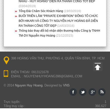
NHAU - HUY HOÀNG” DIỄN RA THÀNH CÔNG TỐT ĐẸP
(03/04/2019)
Tổng Đài Chăm Sóc Khách Hàng
(19/03/2016)
BUỔI TRIỂN LÃM "PRIVATE EXHIBITION" ĐỒNG TỔ CHỨC
BỞI HIKARI VÀ CÔNG TY NGUYỄN HUY HOÀNG ĐÃ DIỄN
RA THÀNH CÔNG TỐT ĐẸP
(14/03/2016)
Thông báo thay đổi bộ nhận diện thương hiệu Công ty TNHH
TM-DV Nguyễn Huy Hoàng
(21/12/2015)
398 HOÀNG VĂN THỤ, PHƯỜNG 4, QUẬN TÂN BÌNH, TP. HCM
ĐIỆN THOẠI: 0913121678
EMAIL : NGUYENHUYHOANG398@GMAIL.COM
© 2014
Nguyen Huy Hoang.
Designed by
VNS
Trực tuyến :
1
Tổng truy cập :
366,627