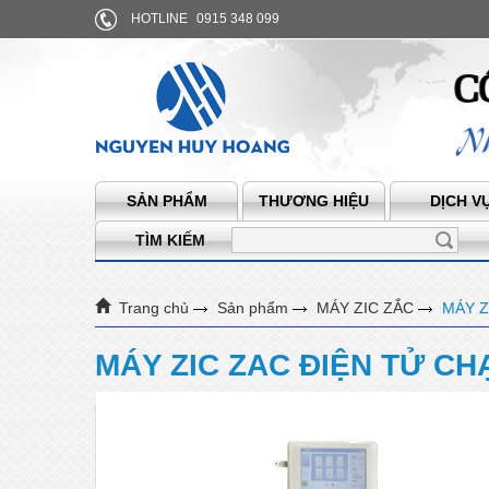
HOTLINE
0915 348 099
SẢN PHẨM
THƯƠNG HIỆU
DỊCH V
TÌM KIẾM
Trang chủ
Sản phẩm
MÁY ZIC ZẮC
MÁY Z
MÁY ZIC ZAC ĐIỆN TỬ C