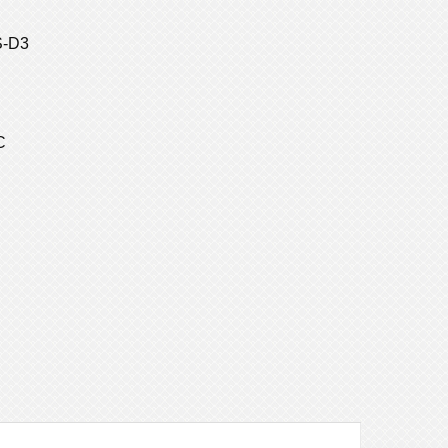
S-D3
C