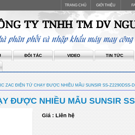
TRANG CHỦ
GIỚI THIỆU
F
Ụ
ĐỐI TÁC
VIDEO
TIN TỨC
IC ZAC ĐIỆN TỬ CHẠY ĐƯỢC NHIỀU MẪU SUNSIR SS-Z2290DSS-D
HẠY ĐƯỢC NHIỀU MẪU SUNSIR SS
Giá :
Liên hệ