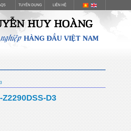
AQS
TUYỂN DỤNG
LIÊN HỆ
3
-Z2290DSS-D3