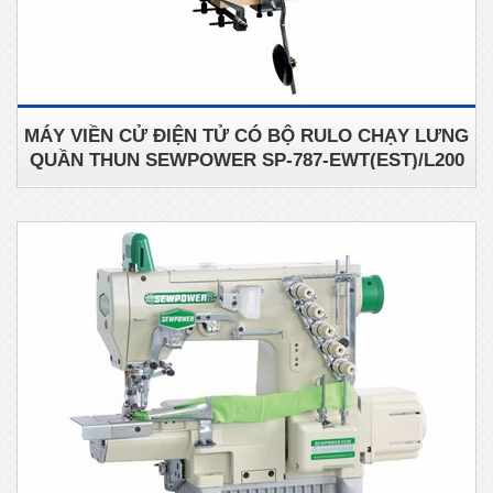
MÁY VIỀN CỬ ĐIỆN TỬ CÓ BỘ RULO CHẠY LƯNG
QUẦN THUN SEWPOWER SP-787-EWT(EST)/L200