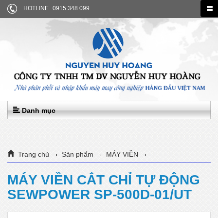
HOTLINE
0915 348 099
Danh mục
Trang chủ
Sản phẩm
MÁY VIỀN
MÁY VIỀN CẮT CHỈ TỰ ĐỘNG SEWPOWER SP-500D-01/UT
MÁY VIỀN CẮT CHỈ TỰ ĐỘNG
SEWPOWER SP-500D-01/UT