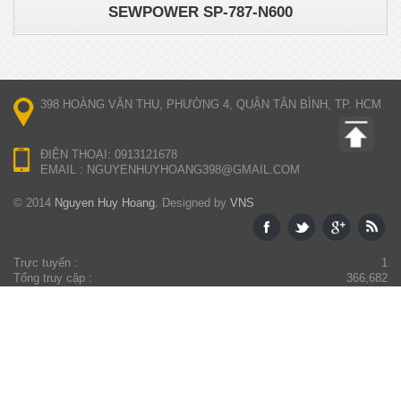
SEWPOWER SP-787-N600
398 HOÀNG VĂN THỤ, PHƯỜNG 4, QUẬN TÂN BÌNH, TP. HCM
ĐIỆN THOẠI: 0913121678
EMAIL : NGUYENHUYHOANG398@GMAIL.COM
© 2014
Nguyen Huy Hoang.
Designed by
VNS
Trực tuyến :
1
Tổng truy cập :
366,682