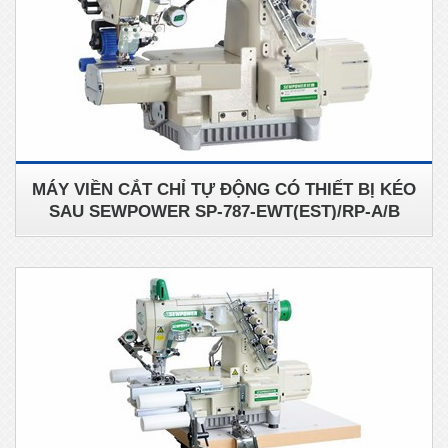
MÁY VIỀN CẮT CHỈ TỰ ĐỘNG CÓ THIẾT BỊ KÉO
SAU SEWPOWER SP-787-EWT(EST)/RP-A/B