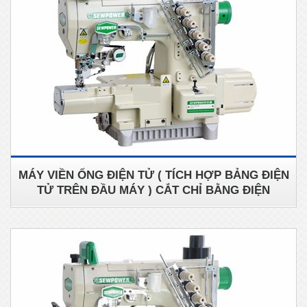
MÁY VIỀN ỐNG ĐIỆN TỬ ( TÍCH HỢP BẢNG ĐIỆN
TỬ TRÊN ĐẦU MÁY ) CẮT CHỈ BẰNG ĐIỆN
SEWPOWER SP-787-CB356/EST/DS