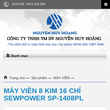
HOTLINE
0915 348 099
Danh mục
Trang chủ
Sản phẩm
MÁY VIỀN
MÁY VIỀN 8 KIM 16 CHỈ SEWPOWER SP-1408PL
MÁY VIỀN 8 KIM 16 CHỈ
SEWPOWER SP-1408PL