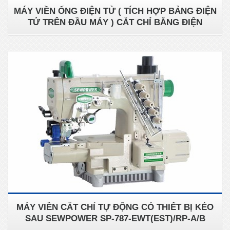
MÁY VIỀN ỐNG ĐIỆN TỬ ( TÍCH HỢP BẢNG ĐIỆN
TỬ TRÊN ĐẦU MÁY ) CẮT CHỈ BẰNG ĐIỆN
SEWPOWER SP-787-CB356/EST/DS
MÁY VIỀN CẮT CHỈ TỰ ĐỘNG CÓ THIẾT BỊ KÉO
SAU SEWPOWER SP-787-EWT(EST)/RP-A/B