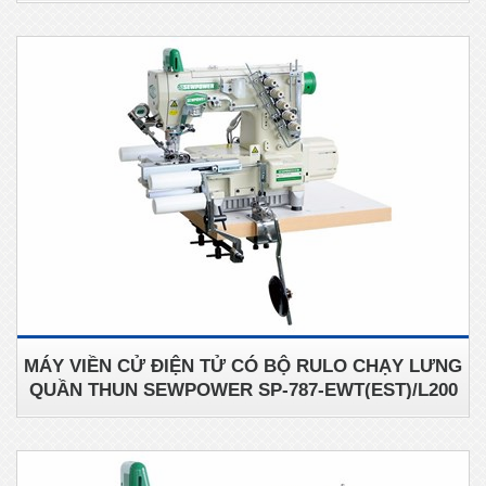
MÁY VIỀN CỬ ĐIỆN TỬ CÓ BỘ RULO CHẠY LƯNG
QUẦN THUN SEWPOWER SP-787-EWT(EST)/L200