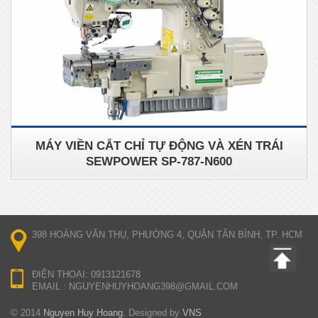
MÁY VIỀN CẮT CHỈ TỰ ĐỘNG VÀ XÉN TRÁI
SEWPOWER SP-787-N600
398 HOÀNG VĂN THỤ, PHƯỜNG 4, QUẬN TÂN BÌNH, TP. HCM
ĐIỆN THOẠI: 0913121678
EMAIL : NGUYENHUYHOANG398@GMAIL.COM
© 2014
Nguyen Huy Hoang.
Designed by
VNS