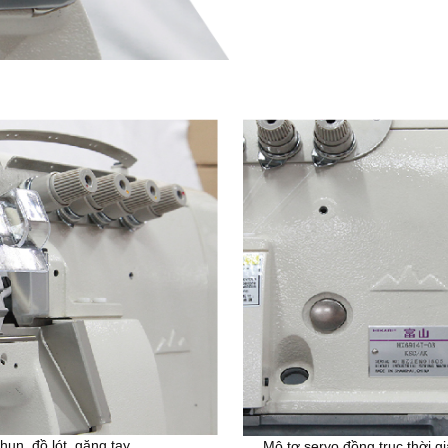
n, đồ lót, găng tay...
Mô tơ servo đồng trục thời gi