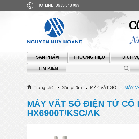
HOTLINE
0915 348 099
SẢN PHẨM
THƯƠNG HIỆU
DỊCH V
TÌM KIẾM
Trang chủ
Sản phẩm
MÁY VẮT SỔ
MÁY V
MÁY VẮT SỔ ĐIỆN TỬ CỔ 
HX6900T/KSC/AK