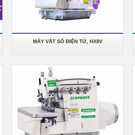
I
MÁY VẮT SỔ ĐIỆN TỬ, HX8V