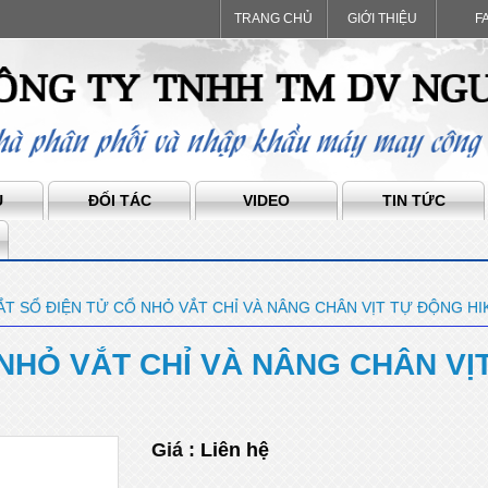
TRANG CHỦ
GIỚI THIỆU
F
Ụ
ĐỐI TÁC
VIDEO
TIN TỨC
ẮT SỔ ĐIỆN TỬ CỔ NHỎ VẮT CHỈ VÀ NÂNG CHÂN VỊT TỰ ĐỘNG HI
NHỎ VẮT CHỈ VÀ NÂNG CHÂN VỊ
Giá :
Liên hệ