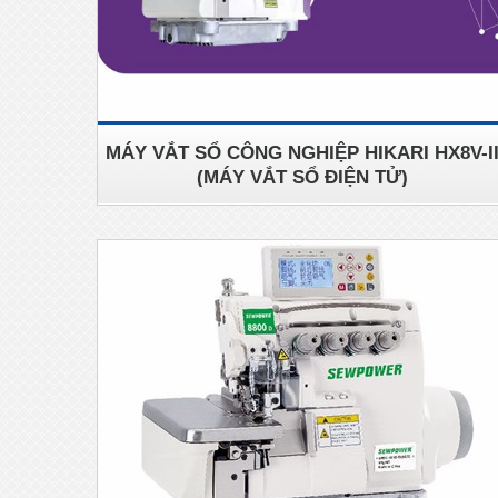
MÁY VẮT SỔ CÔNG NGHIỆP HIKARI HX8V-I
(MÁY VẮT SỔ ĐIỆN TỬ)