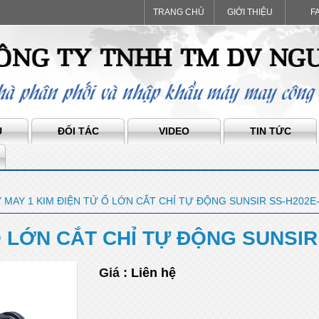
TRANG CHỦ
GIỚI THIỆU
F
Ụ
ĐỐI TÁC
VIDEO
TIN TỨC
 MAY 1 KIM ĐIỆN TỬ Ổ LỚN CẮT CHỈ TỰ ĐỘNG SUNSIR SS-H202E
Ổ LỚN CẮT CHỈ TỰ ĐỘNG SUNSIR
Giá :
Liên hệ