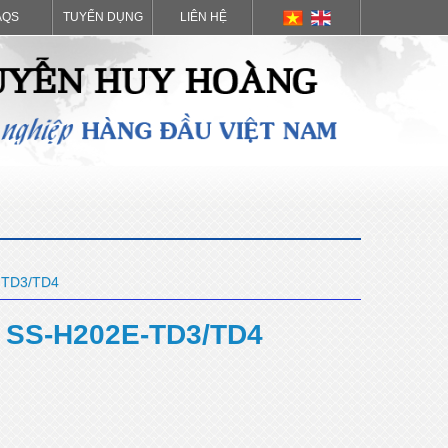
AQS
TUYỂN DỤNG
LIÊN HỆ
-TD3/TD4
 SS-H202E-TD3/TD4