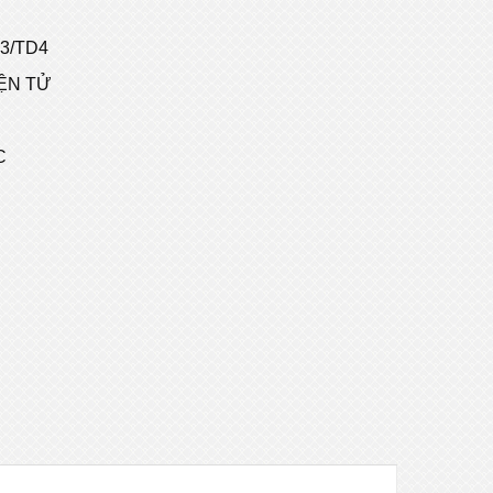
D3/TD4
IỆN TỬ
C