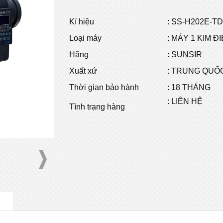
Kí hiệu
: SS-H202E-T
Loại máy
: MÁY 1 KIM Đ
Hãng
: SUNSIR
Xuất xứ
: TRUNG QUỐ
Thời gian bảo hành
: 18 THÁNG
: LIÊN HỆ
Tình trạng hàng