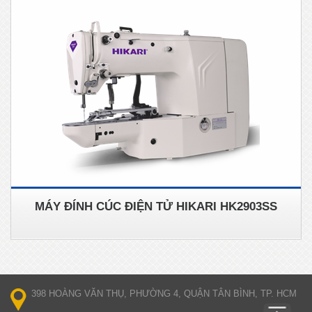
MÁY ĐÍNH CÚC ĐIỆN TỬ HIKARI HK2903SS
398 HOÀNG VĂN THỤ, PHƯỜNG 4, QUẬN TÂN BÌNH, TP. HCM