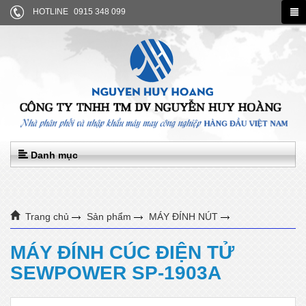
HOTLINE
0915 348 099
Danh mục
Trang chủ
Sản phẩm
MÁY ĐÍNH NÚT
MÁY ĐÍNH CÚC ĐIỆN TỬ SEWPOWER SP-1903A
MÁY ĐÍNH CÚC ĐIỆN TỬ
SEWPOWER SP-1903A