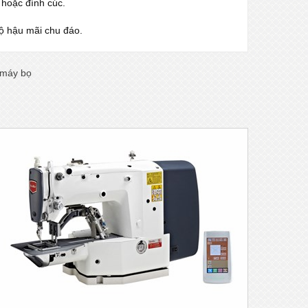
hoặc đính cúc.
độ hậu mãi chu đáo.
 máy bọ