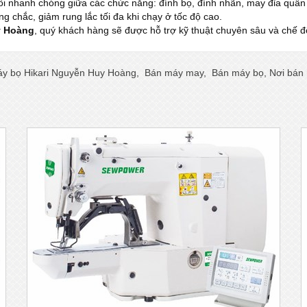
 nhanh chóng giữa các chức năng: đính bọ, đính nhãn, may đỉa quần 
 chắc, giảm rung lắc tối đa khi chạy ở tốc độ cao.
y Hoàng
, quý khách hàng sẽ được hỗ trợ kỹ thuật chuyên sâu và chế 
y bọ Hikari Nguyễn Huy Hoàng
,
Bán máy may
,
Bán máy bọ
,
Nơi bán