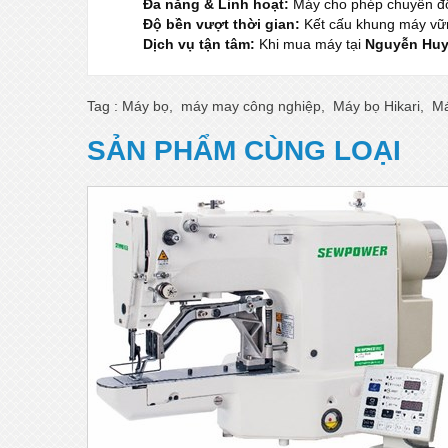
Đa năng & Linh hoạt:
Máy cho phép chuyển đổi
Độ bền vượt thời gian:
Kết cấu khung máy vững
Dịch vụ tận tâm:
Khi mua máy tại
Nguyễn Hu
Tag :
Máy bọ
,
máy may công nghiệp
,
Máy bọ Hikari
,
Má
SẢN PHẨM CÙNG LOẠI