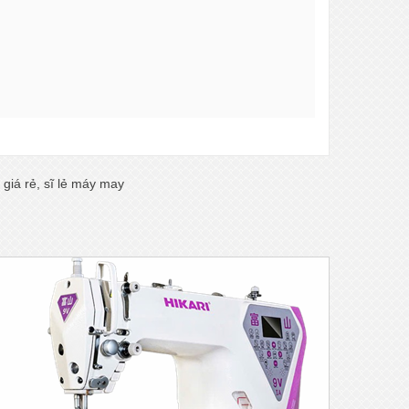
giá rẻ
,
sĩ lẻ máy may