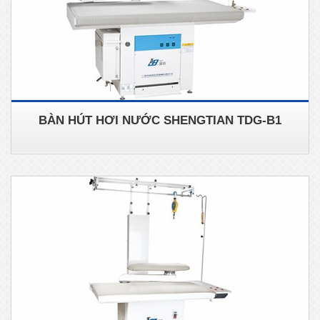
BÀN HÚT HƠI NƯỚC SHENGTIAN TDG-B1