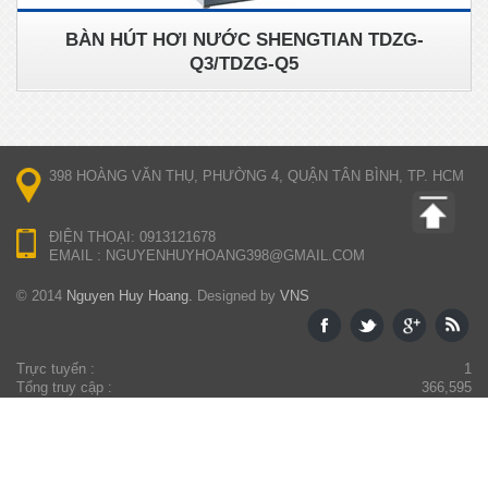
BÀN HÚT HƠI NƯỚC SHENGTIAN TDZG-
Q3/TDZG-Q5
398 HOÀNG VĂN THỤ, PHƯỜNG 4, QUẬN TÂN BÌNH, TP. HCM
ĐIỆN THOẠI: 0913121678
EMAIL : NGUYENHUYHOANG398@GMAIL.COM
© 2014
Nguyen Huy Hoang.
Designed by
VNS
Trực tuyến :
1
Tổng truy cập :
366,595