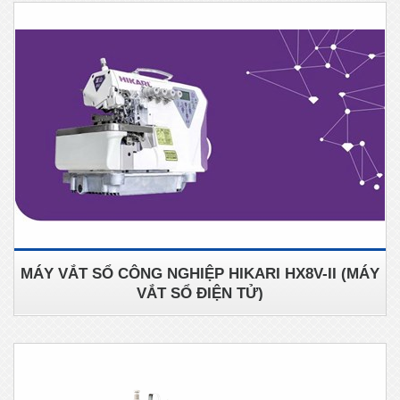
MÁY VẮT SỔ CÔNG NGHIỆP HIKARI HX8V-II (MÁY
VẮT SỔ ĐIỆN TỬ)