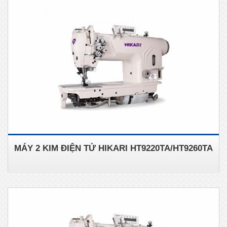
MÁY 2 KIM ĐIỆN TỬ HIKARI HT9220TA/HT9260TA