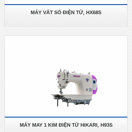
MÁY VẮT SỔ ĐIỆN TỬ, HX68S
MÁY MAY 1 KIM ĐIỆN TỬ HIKARI, H93S