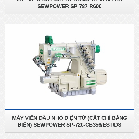
SEWPOWER SP-787-R600
MÁY VIỀN ĐẦU NHỎ ĐIỆN TỬ (CẮT CHỈ BẰNG
ĐIỆN) SEWPOWER SP-720-CB356/EST/DS