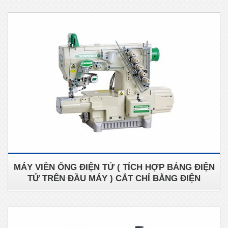
MÁY VIỀN ỐNG ĐIỆN TỬ ( TÍCH HỢP BẢNG ĐIỆN
TỬ TRÊN ĐẦU MÁY ) CẮT CHỈ BẰNG ĐIỆN
SEWPOWER SP-787-CB356/EST/DS