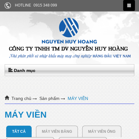
HOTLINE
0915 348 099
Danh mục
Trang chủ
Sản phẩm
MÁY VIỀN
MÁY VIỀN
TẤT CẢ
MÁY VIỀN BẰNG
MÁY VIỀN ỐNG