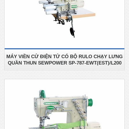
MÁY VIỀN CỬ ĐIỆN TỬ CÓ BỘ RULO CHẠY LƯNG
QUẦN THUN SEWPOWER SP-787-EWT(EST)/L200