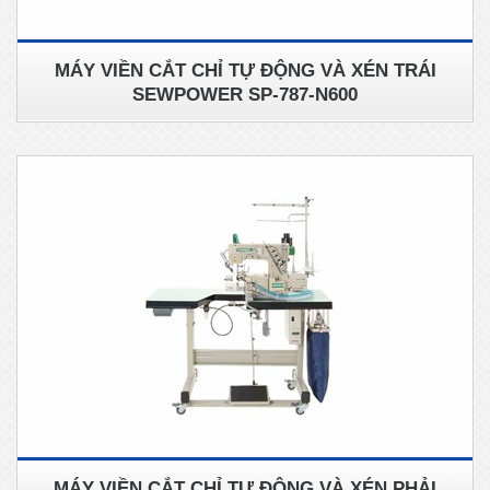
MÁY VIỀN CẮT CHỈ TỰ ĐỘNG VÀ XÉN TRÁI
SEWPOWER SP-787-N600
MÁY VIỀN CẮT CHỈ TỰ ĐỘNG VÀ XÉN PHẢI