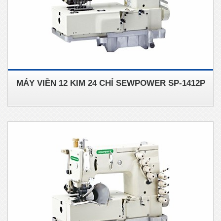
MÁY VIỀN 12 KIM 24 CHỈ SEWPOWER SP-1412P