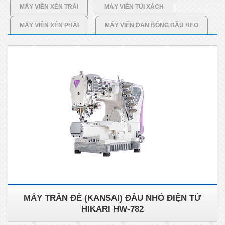
MÁY VIỀN XÉN TRÁI
MÁY VIỀN TÚI XÁCH
MÁY VIỀN XÉN PHẢI
MÁY VIỀN ĐAN BÔNG ĐẦU HEO
MÁY TRẦN ĐÈ (KANSAI) ĐẦU NHỎ ĐIỆN TỬ
HIKARI HW-782