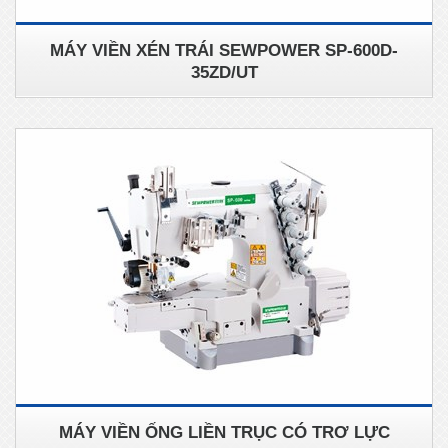
MÁY VIỀN XÉN TRÁI SEWPOWER SP-600D-
35ZD/UT
MÁY VIỀN ỐNG LIỀN TRỤC CÓ TRƠ LỰC