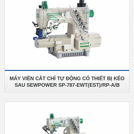
MÁY VIỀN CẮT CHỈ TỰ ĐỘNG CÓ THIẾT BỊ KÉO
SAU SEWPOWER SP-787-EWT(EST)/RP-A/B