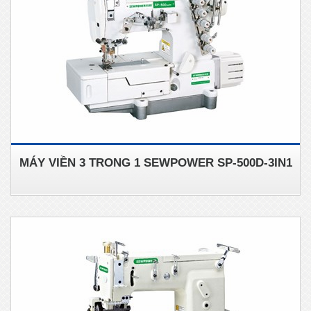
MÁY VIỀN 3 TRONG 1 SEWPOWER SP-500D-3IN1